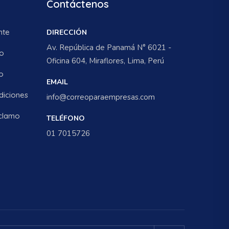
Contáctenos
nte
DIRECCIÓN
Av. República de Panamá N° 6021 -
io
Oficina 604, Miraflores, Lima, Perú
o
EMAIL
diciones
info@correoparaempresas.com
eclamo
TELÉFONO
01 7015726